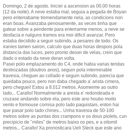
Domingo, 2 de agosto. Iniciei a ascension as 00.00 horas
(12 da noite). A neve estaba mal, seguia a pegada de Boyan
pero enterrabame tremendamente nela, as condicions non
eran boas. Avanzaba penosamente, as veces tinha que
gatear sobre a pendente para enterrarme menos, a neve se
desfacia e nalguns tramos era moi dificil avanzar. Pero
estaba decidido a seguir subindo, a pesares de todo. Os
iranies tamen sairon, calculo que duas horas despois pola
distancia das luces, pero pronto deixei de velas, crein que
dado o estado da neve deran volta.
Pasei polo emplazamento do C4, onde habia varias tendas
destrozadas (doutros anos), seguin pola interminable
travesia, cheguei ao collado e seguin subindo, parecia que
quedaba pouco, pero non daba chegado a' arista cimera,
pero cheguei! Estou a 8.012 metros. Asomeime ao outro
lado... Carallo! Normalmente a aresta e' redondeada e
cruzase andando sobre ela, pero este ano houbo moito
vento e formouse cornisa polo lado paquistani, enton hai
que pasar polo lado chines... Unha travesia de 50-100
metros sobre as puntas dos crampons e os dous piolets, cun
precipicio de "miles" de metros baixo os pes, e a oitomil
metros... Carallo! Xa pronosticara Ueli Steck que este ano