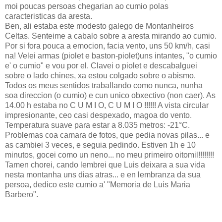
moi poucas persoas chegarian ao cumio polas
caracteristicas da aresta.
Ben, ali estaba este modesto galego de Montanheiros
Celtas. Senteime a cabalo sobre a aresta mirando ao cumio.
Por si fora pouca a emocion, facia vento, uns 50 km/h, casi
na! Velei armas (piolet e baston-piolet)uns intantes, "o cumio
e' o cumio" e vou por el. Clavei o piolet e descabalguei
sobre o lado chines, xa estou colgado sobre o abismo.
Todos os meus sentidos traballando como nunca, nunha
soa direccion (o cumio) e cun unico obxectivo (non caer). As
14.00 h estaba no C U M I O, C U M I O !!!!!! A vista circular
impresionante, ceo casi despexado, magoa do vento.
Temperatura suave para estar a 8.035 metros: -21°C.
Problemas coa camara de fotos, que pedia novas pilas... e
as cambiei 3 veces, e seguia pedindo. Estiven 1h e 10
minutos, gocei como un neno... no meu primeiro oitomil!!!!!!!!
Tamen chorei, cando lembrei que Luis deixara a sua vida
nesta montanha uns dias atras... e en lembranza da sua
persoa, dedico este cumio a' "Memoria de Luis Maria
Barbero".