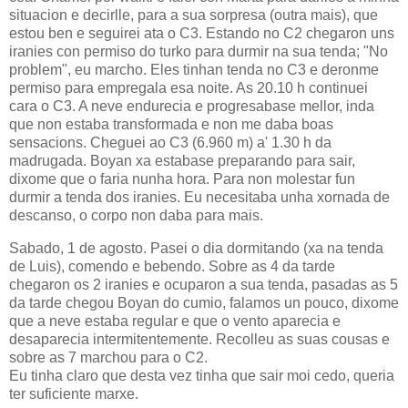
situacion e decirlle, para a sua sorpresa (outra mais), que
estou ben e seguirei ata o C3. Estando no C2 chegaron uns
iranies con permiso do turko para durmir na sua tenda; "No
problem", eu marcho. Eles tinhan tenda no C3 e deronme
permiso para empregala esa noite. As 20.10 h continuei
cara o C3. A neve endurecia e progresabase mellor, inda
que non estaba transformada e non me daba boas
sensacions. Cheguei ao C3 (6.960 m) a' 1.30 h da
madrugada. Boyan xa estabase preparando para sair,
dixome que o faria nunha hora. Para non molestar fun
durmir a tenda dos iranies. Eu necesitaba unha xornada de
descanso, o corpo non daba para mais.
Sabado, 1 de agosto. Pasei o dia dormitando (xa na tenda
de Luis), comendo e bebendo. Sobre as 4 da tarde
chegaron os 2 iranies e ocuparon a sua tenda, pasadas as 5
da tarde chegou Boyan do cumio, falamos un pouco, dixome
que a neve estaba regular e que o vento aparecia e
desaparecia intermitentemente. Recolleu as suas cousas e
sobre as 7 marchou para o C2.
Eu tinha claro que desta vez tinha que sair moi cedo, queria
ter suficiente marxe.