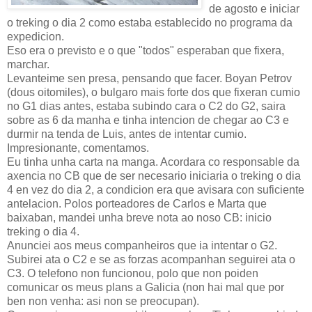
de agosto e iniciar
o treking o dia 2 como estaba establecido no programa da
expedicion.
Eso era o previsto e o que "todos" esperaban que fixera,
marchar.
Levanteime sen presa, pensando que facer. Boyan Petrov
(dous oitomiles), o bulgaro mais forte dos que fixeran cumio
no G1 dias antes, estaba subindo cara o C2 do G2, saira
sobre as 6 da manha e tinha intencion de chegar ao C3 e
durmir na tenda de Luis, antes de intentar cumio.
Impresionante, comentamos.
Eu tinha unha carta na manga. Acordara co responsable da
axencia no CB que de ser necesario iniciaria o treking o dia
4 en vez do dia 2, a condicion era que avisara con suficiente
antelacion. Polos porteadores de Carlos e Marta que
baixaban, mandei unha breve nota ao noso CB: inicio
treking o dia 4.
Anunciei aos meus companheiros que ia intentar o G2.
Subirei ata o C2 e se as forzas acompanhan seguirei ata o
C3. O telefono non funcionou, polo que non poiden
comunicar os meus plans a Galicia (non hai mal que por
ben non venha: asi non se preocupan).