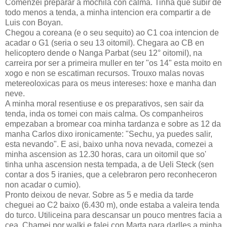
Comenzei preparar a mochila con calma. Tinha que subir de
todo menos a tenda, a minha intencion era compartir a de
Luis con Boyan.
Chegou a coreana (e o seu sequito) ao C1 coa intencion de
acadar o G1 (seria o seu 13 oitomil). Chegara ao CB en
helicoptero dende o Nanga Parbat (seu 12° oitomil), na
carreira por ser a primeira muller en ter "os 14" esta moito en
xogo e non se escatiman recursos. Trouxo malas novas
metereoloxicas para os meus intereses: hoxe e manha dan
neve.
A minha moral resentiuse e os preparativos, sen sair da
tenda, inda os tomei con mais calma. Os companheiros
empezaban a bromear coa minha tardanza e sobre as 12 da
manha Carlos dixo ironicamente: "Sechu, ya puedes salir,
esta nevando". E asi, baixo unha nova nevada, comezei a
minha ascension as 12.30 horas, cara un oitomil que so'
tinha unha ascension nesta tempada, a de Ueli Steck (sen
contar a dos 5 iranies, que a celebraron pero reconheceron
non acadar o cumio).
Pronto deixou de nevar. Sobre as 5 e media da tarde
cheguei ao C2 baixo (6.430 m), onde estaba a valeira tenda
do turco. Utiliceina para descansar un pouco mentres facia a
cea. Chamei por walki e falei con Marta para darlles a minha