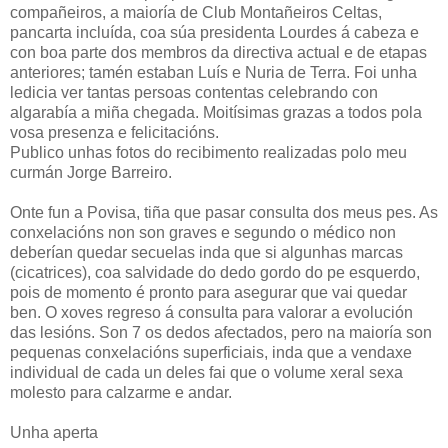
compañeiros, a maioría de Club Montañeiros Celtas,
pancarta incluída, coa súa presidenta Lourdes á cabeza e
con boa parte dos membros da directiva actual e de etapas
anteriores; tamén estaban Luís e Nuria de Terra. Foi unha
ledicia ver tantas persoas contentas celebrando con
algarabía a miña chegada. Moitísimas grazas a todos pola
vosa presenza e felicitacións.
Publico unhas fotos do recibimento realizadas polo meu
curmán Jorge Barreiro.
Onte fun a Povisa, tiña que pasar consulta dos meus pes. As
conxelacións non son graves e segundo o médico non
deberían quedar secuelas inda que si algunhas marcas
(cicatrices), coa salvidade do dedo gordo do pe esquerdo,
pois de momento é pronto para asegurar que vai quedar
ben. O xoves regreso á consulta para valorar a evolución
das lesións. Son 7 os dedos afectados, pero na maioría son
pequenas conxelacións superficiais, inda que a vendaxe
individual de cada un deles fai que o volume xeral sexa
molesto para calzarme e andar.
Unha aperta