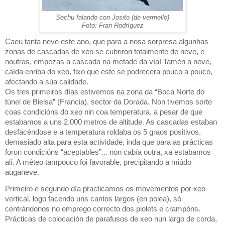
Sechu falando con Josito (de vermello)
Foto: Fran Rodríguez
Caeu tanta neve este ano, que para a nosa sorpresa algunhas
zonas de cascadas de xeo se cubriron totalmente de neve, e
noutras, empezas a cascada na metade da vía! Tamén a neve,
caída enriba do xeo, fixo que este se podrecera pouco a pouco,
afectando a súa calidade.
Os tres primeiros días estivemos na zona da “Boca Norte do
túnel de Bielsa” (Francia), sector da Dorada. Non tivemos sorte
coas condicións do xeo nin coa temperatura, a pesar de que
estabamos a uns 2.000 metros de altitude. As cascadas estaban
desfacéndose e a temperatura roldaba os 5 graos positivos,
demasiado alta para esta actividade, inda que para as prácticas
foron condicións “aceptables”... non cabía outra, xa estabamos
alí. A méteo tampouco foi favorable, precipitando a miúdo
auganeve.
Primeiro e segundo día practicamos os movementos por xeo
vertical, logo facendo uns cantos largos (en polea), só
centrándonos no emprego correcto dos piolets e crampóns.
Prácticas de colocación de parafusos de xeo nun largo de corda,