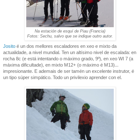
Na estación de esquí de Piau (Francia)
Fotos: Sechu, salvo que se indique outro autor.
Josito
é un dos mellores escaladores en xeo e mixto da
actualidade, a nivel mundial. Ten un altísimo nivel de escalada: en
rocha 8c (e está intentando o máximo grado, 9º), en xeo WI 7 (a
máxima dificultade), en mixto M12+ (o máximo é M13)...
impresionante. E ademais de ser tamén un excelente instrutor, é
un tipo súper simpático. Todo un privilexio aprender con el.