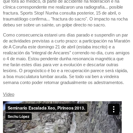
que fora ao médico, di parte de accidente na federación e na
clínica correspondente me realizaron una radiografía... posible
fractura. Sports Stop! Nunha consulta posterior, 15 de abril, o
traumatólogo confirma... "fractura do sacro". O impacto na rocha
debeu ser sobre un saínte, un golpe directo no sacro.
Como consecuencia estarei uns días parado e suspendín un par
de actividades previstas a curto prazo: a participación na Maratón
de A Coruña este domingo 21 de abril (estaba inscrito) e a
realización da “integral de Ancares” correndo no día, cuns amigos
o 4 de maio. Estou pendente dunha resonancia magnética que
me farán estes días para ver a evolución e descartar outras
lesións. O prognóstico é bo e a recuperación parece será rápida,
a boa musculatura lumbar axuda. Se todo vai ben a vindeira
semana conto poder retomar gradualmente os adestramentos.
Vídeo