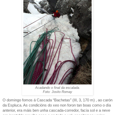
Acadando o final da escalada.
Foto: Josito Romay
O domingo fomos á Cascada “Bachetas” (III, 3, 170 m) , ao carón
da Espluca. As condicións do xeo non foron tan boas como o día
anterior,
era máis ben unha cascada-corredor,
facía sol e a neve