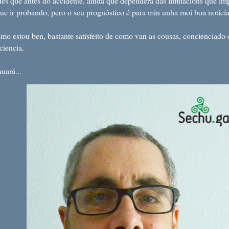
des que antes do accidente, aínda que dependerá das limitacións que im
ue ir probando, pero o seu prognóstico é para min unha moi boa noticia
 estou ben, bastante satisfeito de como van as cousas, concienciado d
ciencia.
ará...