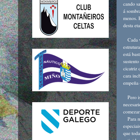
cando sa
á sombra
menos. H
desta et
Cada ve
estrutur
está bas
sustento
cicatriz
cara inc
empeña e
Pero ist
necesari
comezar 
Para mel
especiai
que toda