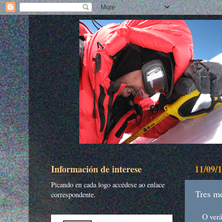
Información de interese
11/09/
Picando en cada logo accédese ao enlace
Tres m
correspondente.
O verán 