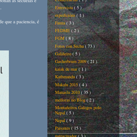
poñan as secuelas e
.
Entrevista
( 5 )
expedicións
( 1 )
e que a paciencia, é
Fauna
( 3 )
FEDME
( 2 )
FGM
( 8 )
Fotos con Sechu
( 73 )
Galiñeiro
( 5 )
Gasherbrum 2009
( 21 )
kaiak de mar
( 1 )
Kathmandu
( 3 )
Makalu 2015
( 4 )
Manaslu 2010
( 35 )
melloras no Blog
( 2 )
Montañeiros Galegos polo
Nepal
( 5 )
Nepal
( 9 )
Paisaxes
( 15 )
patrocinador
( 3 )