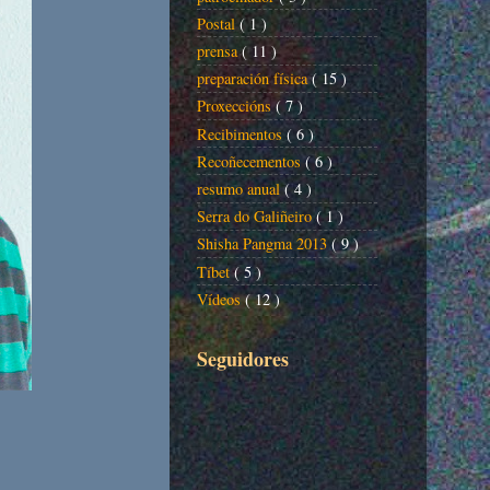
Postal
( 1 )
prensa
( 11 )
preparación física
( 15 )
Proxeccións
( 7 )
Recibimentos
( 6 )
Recoñecementos
( 6 )
resumo anual
( 4 )
Serra do Galiñeiro
( 1 )
Shisha Pangma 2013
( 9 )
Tíbet
( 5 )
Vídeos
( 12 )
Seguidores