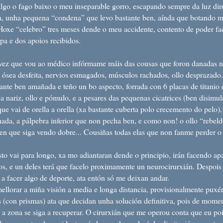
lgo o fago baixo o meu inseparable gorro, escapando sempre da luz dir
, unha pequena “condena” que levo bastante ben, aínda que botando m
oxe “celebro” tres meses dende o meu accidente, contento de poder fac
apa e dos apoios recibidos.
z que vou ao médico infórmame máis das cousas que foron danadas na
a ósea desfeita, nervios esmagados, músculos rachados, ollo desprazado.
tante ben amañada e teño un bo aspecto, forrada con 6 placas de titanio
 a nariz, ollo e pómulo, e a pesares das pequenas cicatrices (ben disimu
 que vai de orella a orella (xa bastante cuberta polo crecemento do pelo),
hada, a pálpebra inferior que non pecha ben, e como non! o ollo “rebel
n que siga vendo dobre... Cousiñas todas elas que non fanme perder o 
o vai para longo, xa mo adiantaran dende o principio, irán facendo a
os, e un deles terá que facelo proximamente un neurocirurxián. Despois
a facer algo de deporte, ata entón só me deixan andar.
lorar a miña visión a media e longa distancia, provisionalmente puxé
s (con prismas) ata que decidan unha solución definitiva, pois de momen
 a zona se siga a recuperar. O cirurxián que me operou conta que eu po