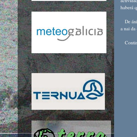
activida
haberá q
De ánimo
a nai da 
Continu