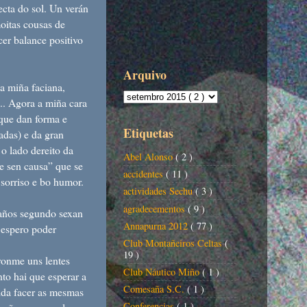
ecta do sol. Un verán
oitas cousas de
er balance positivo
Arquivo
 miña faciana,
.. Agora a miña cara
 que dan forma e
Etiquetas
ladas) e da gran
 o lado dereito da
Abel Alonso
( 2 )
de sen causa” que se
accidentes
( 11 )
sorriso e bo humor.
actividades Sechu
( 3 )
agradecementos
( 9 )
paños segundo sexan
Annapurna 2012
( 77 )
 espero poder
Club Montañeiros Celtas
(
19 )
ronme uns lentes
Club Náutico Miño
( 1 )
to hai que esperar a
Comesaña S.C.
( 1 )
ida facer as mesmas
Conferencias
( 1 )