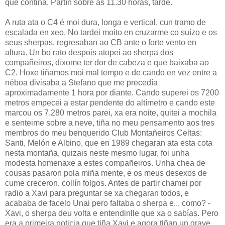
que contiña. Partín sobre as 11.30 horas, tarde.
A ruta ata o C4 é moi dura, longa e vertical, cun tramo de
escalada en xeo. No tardei moito en cruzarme co suízo e os
seus sherpas, regresaban ao CB ante o forte vento en
altura. Un bo rato despois atopei ao sherpa dos
compañeiros, díxome ter dor de cabeza e que baixaba ao
C2. Hoxe tiñamos moi mal tempo e de cando en vez entre a
néboa divisaba a Stefano que me precedía
aproximadamente 1 hora por diante. Cando superei os 7200
metros empecei a estar pendente do altímetro e cando este
marcou os 7.280 metros parei, xa era noite, quitei a mochila
e senteime sobre a neve, tiña no meu pensamento aos tres
membros do meu benquerido Club Montañeiros Celtas:
Santi, Melón e Albino, que en 1989 chegaran ata esta cota
nesta montaña, quizais neste mesmo lugar, foi unha
modesta homenaxe a estes compañeiros. Unha chea de
cousas pasaron pola miña mente, e os meus desexos de
cume creceron, collín folgos. Antes de partir chamei por
radio a Xavi para preguntar se xa chegaran todos, e
acababa de facelo Unai pero faltaba o sherpa e... como? -
Xavi, o sherpa deu volta e entendinlle que xa o sabías. Pero
era a primeira noticia que tiña Xavi e agora tiñan un grave