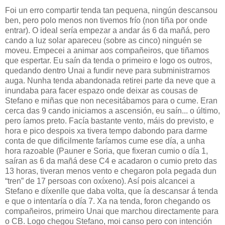
Foi un erro compartir tenda tan pequena, ningún descansou
ben, pero polo menos non tivemos frío (non tiña por onde
entrar). O ideal sería empezar a andar ás 6 da mañá, pero
cando a luz solar apareceu (sobre as cinco) ninguén se
moveu. Empecei a animar aos compañeiros, que tiñamos
que espertar. Eu saín da tenda o primeiro e logo os outros,
quedando dentro Unai a fundir neve para subministrarnos
auga. Nunha tenda abandonada retirei parte da neve que a
inundaba para facer espazo onde deixar as cousas de
Stefano e miñas que non necesitábamos para o cume. Eran
cerca das 9 cando iniciamos a ascensión, eu saín... o último,
pero íamos preto. Facía bastante vento, máis do previsto, e
hora e pico despois xa tivera tempo dabondo para darme
conta de que dificilmente faríamos cume ese día, a unha
hora razoable (Pauner e Soria, que fixeran cumio o día 1,
saíran as 6 da mañá dese C4 e acadaron o cumio preto das
13 horas, tiveran menos vento e chegaron pola pegada dun
“tren” de 17 persoas con oxíxeno). Así pois alcancei a
Stefano e díxenlle que daba volta, que ía descansar á tenda
e que o intentaría o día 7. Xa na tenda, foron chegando os
compañeiros, primeiro Unai que marchou directamente para
o CB. Logo chegou Stefano, moi canso pero con intención