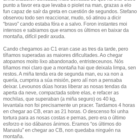
punto a favor era que levaba o piolet na man, grazas a elo
fun capaz de saír da greta en cuestión de segundos. Stefano
observou todo sen reaccionar, mudo, só atinou a dicir
“bravo” cando estaba fóra e a salvo. Foron instantes moi
intensos e sabiamos que eramos os últimos en baixar da
montaña, difícil pedir axuda.
Cando chegamos ao C1 eran case as tres da tarde, pero
tíñamos superadas as maiores dificultades. Ao chegar
atopamos moito lixo abandonado, entristeceunos. Nós
tiñamos moi claro que a montaña hai que deixala limpa, sen
restos. A miña tenda era de segunda man, eu xa non a
quería, cumprira a súa misión, pero alí non a pensaba
deixar. Levounos dúas horas liberar as nosas tendas da
aperta da neve, compactada sobre elas, e refacer as
mochilas, que superaban (a miña seguro) os 40 kg,
levantala non foi precisamente un pracer. Tardamos 4 horas
en chegar ao CB, eran as 21 horas. O descenso foi unha
tortura para as nosas costas e pernas, pero era o último
esforzo e iso dábanos ánimos. Eramos “os últimos do
Manaslu” en chegar ao CB, non quedaba ninguén na
montaña.