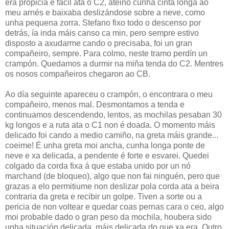
era propicia e fácil ata o C2, ateino cunha cinta longa ao
meu arnés e baixaba deslizándose sobre a neve, como
unha pequena zorra. Stefano fixo todo o descenso por
detrás, ía inda máis canso ca min, pero sempre estivo
disposto a axudarme cando o precisaba, foi un gran
compañeiro, sempre. Para colmo, neste tramo perdín un
crampón. Quedamos a durmir na miña tenda do C2. Mentres
os nosos compañeiros chegaron ao CB.
Ao día seguinte apareceu o crampón, o encontrara o meu
compañeiro, menos mal. Desmontamos a tenda e
continuamos descendendo, lentos, as mochilas pesaban 30
kg longos e a ruta ata o C1 non é doada. O momento máis
delicado foi cando a medio camiño, na greta máis grande...
coeime! É unha greta moi ancha, cunha longa ponte de
neve e xa delicada, a pendente é forte e esvarei. Quedei
colgado da corda fixa á que estaba unido por un nó
marchand (de bloqueo), algo que non fai ninguén, pero que
grazas a elo permitiume non deslizar pola corda ata a beira
contraria da greta e recibir un golpe. Tiven a sorte ou a
pericia de non voltear e quedar coas pernas cara o ceo, algo
moi probable dado o gran peso da mochila, houbera sido
unha situación delicada, máis delicada do que xa era. Outro