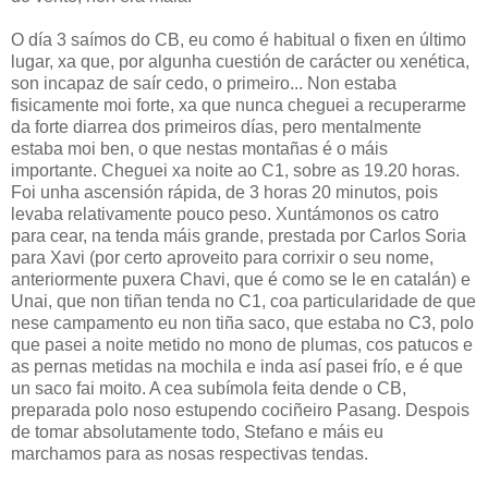
O día 3 saímos do CB, eu como é habitual o fixen en último
lugar, xa que, por algunha cuestión de carácter ou xenética,
son incapaz de saír cedo, o primeiro... Non estaba
fisicamente moi forte, xa que nunca cheguei a recuperarme
da forte diarrea dos primeiros días, pero mentalmente
estaba moi ben, o que nestas montañas é o máis
importante. Cheguei xa noite ao C1, sobre as 19.20 horas.
Foi unha ascensión rápida, de 3 horas 20 minutos, pois
levaba relativamente pouco peso. Xuntámonos os catro
para cear, na tenda máis grande, prestada por Carlos Soria
para Xavi (por certo aproveito para corrixir o seu nome,
anteriormente puxera Chavi, que é como se le en catalán) e
Unai, que non tiñan tenda no C1, coa particularidade de que
nese campamento eu non tiña saco, que estaba no C3, polo
que pasei a noite metido no mono de plumas, cos patucos e
as pernas metidas na mochila e inda así pasei frío, e é que
un saco fai moito. A cea subímola feita dende o CB,
preparada polo noso estupendo cociñeiro Pasang. Despois
de tomar absolutamente todo, Stefano e máis eu
marchamos para as nosas respectivas tendas.