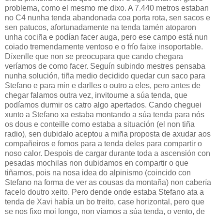
problema, como el mesmo me dixo. A 7.440 metros estaban
no C4 nunha tenda abandonada coa porta rota, sen sacos e
sen patucos, afortunadamente na tenda tamén atoparon
unha cociña e podían facer auga, pero ese campo está nun
coiado tremendamente ventoso e o frío faixe insoportable.
Díxenlle que non se preocupara que cando chegara
veríamos de como facer. Seguín subindo mestres pensaba
nunha solución, tiña medio decidido quedar cun saco para
Stefano e para min e darlles o outro a eles, pero antes de
chegar falamos outra vez, invitoume a súa tenda, que
podíamos durmir os catro algo apertados. Cando cheguei
xunto a Stefano xa estaba montando a súa tenda para nós
os dous e conteille como estaba a situación (el non tiña
radio), sen dubidalo aceptou a miña proposta de axudar aos
compañeiros e fomos para a tenda deles para compartir o
noso calor. Despois de cargar durante toda a ascensión con
pesadas mochilas non dubidamos en compartir o que
tiñamos, pois na nosa idea do alpinismo (coincido con
Stefano na forma de ver as cousas da montaña) non cabería
facelo doutro xeito. Pero dende onde estaba Stefano ata a
tenda de Xavi había un bo treito, case horizontal, pero que
se nos fixo moi longo, non víamos a súa tenda, o vento, de