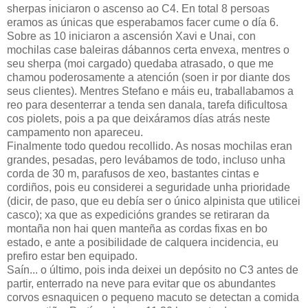
sherpas iniciaron o ascenso ao C4. En total 8 persoas
eramos as únicas que esperabamos facer cume o día 6.
Sobre as 10 iniciaron a ascensión Xavi e Unai, con
mochilas case baleiras dábannos certa envexa, mentres o
seu sherpa (moi cargado) quedaba atrasado, o que me
chamou poderosamente a atención (soen ir por diante dos
seus clientes). Mentres Stefano e máis eu, traballabamos a
reo para desenterrar a tenda sen danala, tarefa dificultosa
cos piolets, pois a pa que deixáramos días atrás neste
campamento non apareceu.
Finalmente todo quedou recollido. As nosas mochilas eran
grandes, pesadas, pero levábamos de todo, incluso unha
corda de 30 m, parafusos de xeo, bastantes cintas e
cordiños, pois eu considerei a seguridade unha prioridade
(dicir, de paso, que eu debía ser o único alpinista que utilicei
casco); xa que as expedicións grandes se retiraran da
montaña non hai quen manteña as cordas fixas en bo
estado, e ante a posibilidade de calquera incidencia, eu
prefiro estar ben equipado.
Saín... o último, pois inda deixei un depósito no C3 antes de
partir, enterrado na neve para evitar que os abundantes
corvos esnaquicen o pequeno macuto se detectan a comida