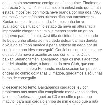
de intentalo novamente comigo ao día seguinte. Finalmente
apareceu Xavi, tamén sen cume, e manifestando que a ruta
estaba imposíbel, con moita neve branda por riba dos 7.900
metros. A neve caída nos últimos días non transformara.
Xuntámonos os tres na tenda, fixemos unha breve
avaliación da situación: o estado da neve en altura facía
improbable chegar ao cumio, e menos sendo un grupo
pequeno para intentalo, Xavi tiña decidido baixar e cando
lle botou unha ollada ao meu dedo polgar da man dereita
dixo algo así “non merece a pena arriscar un dedo por un
cumio que non ides conseguir”. Confiei no seu criterio sobre
o estado da neve e asentín ao seu comentario. Decidín
baixar; Stefano tamén, apesarado. Para os meus adentros
quedei abatido, triste, a bandeira do meu Club, que con
tanta ilusión me dera Fernando, nesta ocasión tampouco ía
ondear no cumio do Manaslu, mágoa, quedamos a só unhas
horas de conseguilo.
O descenso foi lento. Baixábamos cargados, eu con
problemas nas mans tiña complicado manexar as cordas,
facer os rápeles... cheguei ao C3 e recollín o pequeno
macuto, para non cargalo enriba de min e dado que a ruta