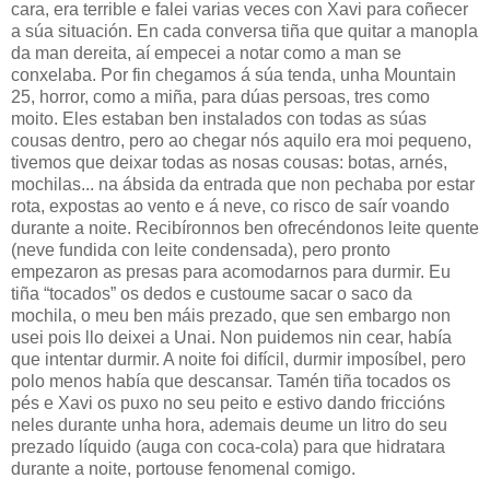
cara, era terrible e falei varias veces con Xavi para coñecer
a súa situación. En cada conversa tiña que quitar a manopla
da man dereita, aí empecei a notar como a man se
conxelaba. Por fin chegamos á súa tenda, unha Mountain
25, horror, como a miña, para dúas persoas, tres como
moito. Eles estaban ben instalados con todas as súas
cousas dentro, pero ao chegar nós aquilo era moi pequeno,
tivemos que deixar todas as nosas cousas: botas, arnés,
mochilas... na ábsida da entrada que non pechaba por estar
rota, expostas ao vento e á neve, co risco de saír voando
durante a noite. Recibíronnos ben ofrecéndonos leite quente
(neve fundida con leite condensada), pero pronto
empezaron as presas para acomodarnos para durmir. Eu
tiña “tocados” os dedos e custoume sacar o saco da
mochila, o meu ben máis prezado, que sen embargo non
usei pois llo deixei a Unai. Non puidemos nin cear, había
que intentar durmir. A noite foi difícil, durmir imposíbel, pero
polo menos había que descansar. Tamén tiña tocados os
pés e Xavi os puxo no seu peito e estivo dando friccións
neles durante unha hora, ademais deume un litro do seu
prezado líquido (auga con coca-cola) para que hidratara
durante a noite, portouse fenomenal comigo.