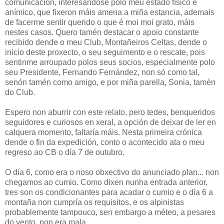
comunicación, interesándose polo meu estado físico e
anímico, que fixeron máis amena a miña estancia, ademais
de facerme sentir querido o que é moi moi grato, máis
nestes casos. Quero tamén destacar o apoio constante
recibido dende o meu Club, Montañeiros Celtas, dende o
inicio deste proxecto, o seu seguimento e o rescate, pois
sentinme arroupado polos seus socios, especialmente polo
seu Presidente, Fernando Fernández, non só como tal,
senón tamén como amigo, e por miña parella, Sonia, tamén
do Club.
Espero non aburrir con este relato, pero tedes, benqueridos
seguidores e curiosos en xeral, a opción de deixar de ler en
calquera momento, faltaría máis. Nesta primeira crónica
dende o fin da expedición, conto o acontecido ata o meu
regreso ao CB o día 7 de outubro.
O día 6, como era o noso obxectivo do anunciado plan... non
chegamos ao cumio. Como dixen nunha entrada anterior,
tres son os condicionantes para acadar o cumio e o día 6 a
montaña non cumpría os requisitos, e os alpinistas
probablemente tampouco, sen embargo a méteo, a pesares
do vento, non era mala.