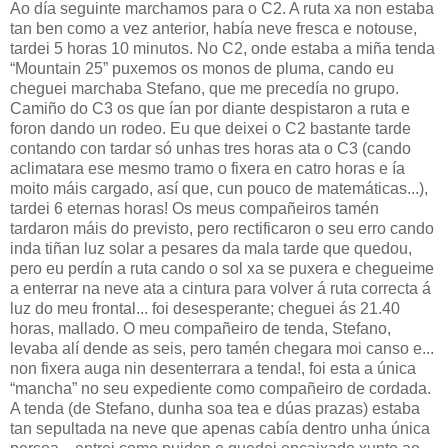
Ao día seguinte marchamos para o C2. A ruta xa non estaba
tan ben como a vez anterior, había neve fresca e notouse,
tardei 5 horas 10 minutos. No C2, onde estaba a miña tenda
“Mountain 25” puxemos os monos de pluma, cando eu
cheguei marchaba Stefano, que me precedía no grupo.
Camiño do C3 os que ían por diante despistaron a ruta e
foron dando un rodeo. Eu que deixei o C2 bastante tarde
contando con tardar só unhas tres horas ata o C3 (cando
aclimatara ese mesmo tramo o fixera en catro horas e ía
moito máis cargado, así que, cun pouco de matemáticas...),
tardei 6 eternas horas! Os meus compañeiros tamén
tardaron máis do previsto, pero rectificaron o seu erro cando
inda tiñan luz solar a pesares da mala tarde que quedou,
pero eu perdín a ruta cando o sol xa se puxera e chegueime
a enterrar na neve ata a cintura para volver á ruta correcta á
luz do meu frontal... foi desesperante; cheguei ás 21.40
horas, mallado. O meu compañeiro de tenda, Stefano,
levaba alí dende as seis, pero tamén chegara moi canso e...
non fixera auga nin desenterrara a tenda!, foi esta a única
“mancha” no seu expediente como compañeiro de cordada.
A tenda (de Stefano, dunha soa tea e dúas prazas) estaba
tan sepultada na neve que apenas cabía dentro unha única