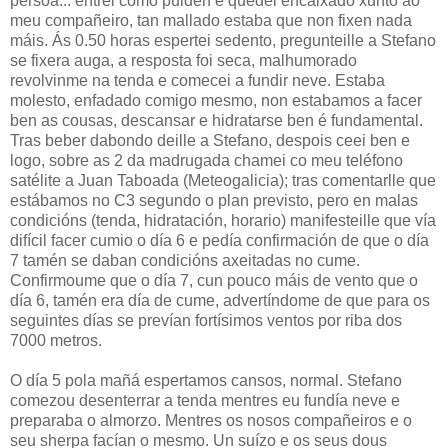
persoa... entrei como puiden e quedei encaixado xunto ao
meu compañeiro, tan mallado estaba que non fixen nada
máis. Ás 0.50 horas espertei sedento, pregunteille a Stefano
se fixera auga, a resposta foi seca, malhumorado
revolvinme na tenda e comecei a fundir neve. Estaba
molesto, enfadado comigo mesmo, non estabamos a facer
ben as cousas, descansar e hidratarse ben é fundamental.
Tras beber dabondo deille a Stefano, despois ceei ben e
logo, sobre as 2 da madrugada chamei co meu teléfono
satélite a Juan Taboada (Meteogalicia); tras comentarlle que
estábamos no C3 segundo o plan previsto, pero en malas
condicións (tenda, hidratación, horario) manifesteille que vía
difícil facer cumio o día 6 e pedía confirmación de que o día
7 tamén se daban condicións axeitadas no cume.
Confirmoume que o día 7, cun pouco máis de vento que o
día 6, tamén era día de cume, advertíndome de que para os
seguintes días se prevían fortísimos ventos por riba dos
7000 metros.
O día 5 pola mañá espertamos cansos, normal. Stefano
comezou desenterrar a tenda mentres eu fundía neve e
preparaba o almorzo. Mentres os nosos compañeiros e o
seu sherpa facían o mesmo. Un suízo e os seus dous