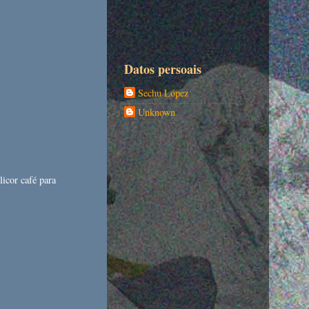
Datos persoais
Sechu López
Unknown
cor café para