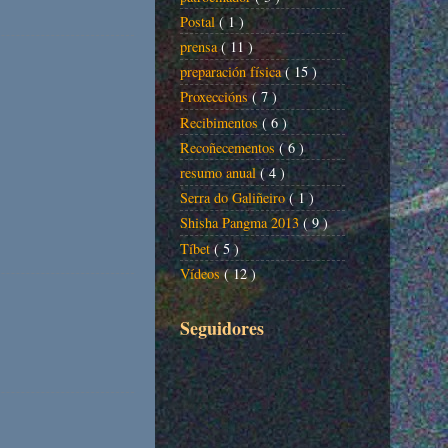
Postal
( 1 )
prensa
( 11 )
preparación física
( 15 )
Proxeccións
( 7 )
Recibimentos
( 6 )
Recoñecementos
( 6 )
resumo anual
( 4 )
Serra do Galiñeiro
( 1 )
Shisha Pangma 2013
( 9 )
Tíbet
( 5 )
Vídeos
( 12 )
Seguidores