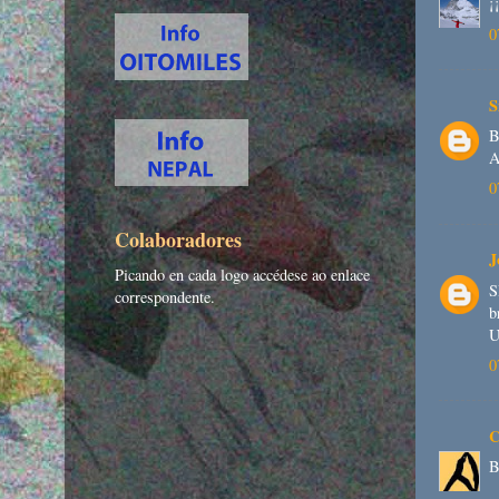
¡
0
S
B
A
0
Colaboradores
J
Picando en cada logo accédese ao enlace
S
correspondente.
b
U
0
C
B