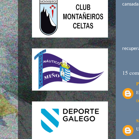
cansada 
Agora 
Cumprid
recuper
Etique
15 come
P
E
0
S
U