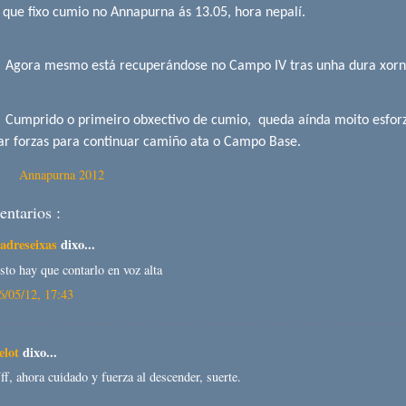
que fixo cumio no Annapurna ás 13.05, hora nepalí.
mesmo está recuperándose no Campo IV tras unha dura xornad
o o primeiro obxectivo de cumio, queda aínda moito esforzo,
ar forzas para continuar camiño ata o Campo Base.
tas:
Annapurna 2012
ntarios :
adreseixas
dixo...
sto hay que contarlo en voz alta
6/05/12, 17:43
elot
dixo...
ff, ahora cuidado y fuerza al descender, suerte.