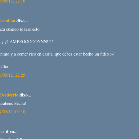
6/05/12, 22:16
ormilon
dixo...
ara cuando te leas esto:
¡¡¡¡¡CAMPEOOOOONNN!!!!!
nimo y a comer rico en casita, que debes estar hecho un fideo ;-)
ulfer
6/05/12, 22:25
Osedorrio
dixo...
arabéns Sechu!
7/05/12, 09:10
lex
dixo...