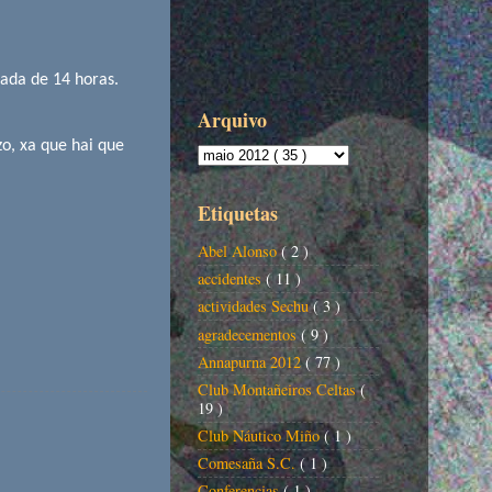
a de 14 horas.
Arquivo
 xa que hai que
Etiquetas
Abel Alonso
( 2 )
accidentes
( 11 )
actividades Sechu
( 3 )
agradecementos
( 9 )
Annapurna 2012
( 77 )
Club Montañeiros Celtas
(
19 )
Club Náutico Miño
( 1 )
Comesaña S.C.
( 1 )
Conferencias
( 1 )