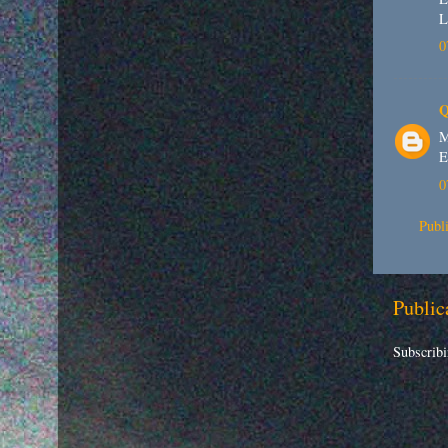
L
0
Q
M
E
0
Publ
Public
Subscribi