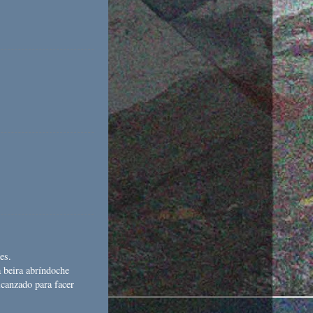
es.
a beira abríndoche
lcanzado para facer