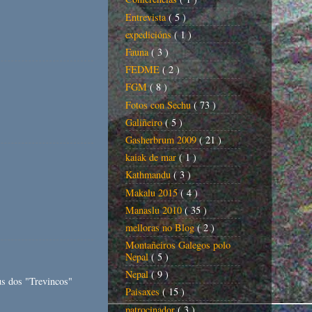
Entrevista
( 5 )
expedicións
( 1 )
Fauna
( 3 )
FEDME
( 2 )
FGM
( 8 )
Fotos con Sechu
( 73 )
Galiñeiro
( 5 )
Gasherbrum 2009
( 21 )
kaiak de mar
( 1 )
Kathmandu
( 3 )
Makalu 2015
( 4 )
Manaslu 2010
( 35 )
melloras no Blog
( 2 )
Montañeiros Galegos polo
Nepal
( 5 )
Nepal
( 9 )
us dos "Trevincos"
Paisaxes
( 15 )
patrocinador
( 3 )