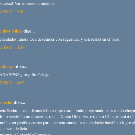
oraboa! Vai volvendo a modiño.
7/05/12, 12:40
ndres Villar
dixo...
elicidades, ahora toca descender con seguridad y celebrarlo en el base
7/05/12, 13:20
nknown
dixo...
ARABENS¡¡ orgullo Galego.
7/05/12, 14:08
ourdes
dixo...
eña Sechu,... non damos feito coa prensa..., vaite preparando para cando chegu
oito sentidiño no descenso, toda a Xunta Directiva, e todo o Club, estará á tú
amiño, en pasiños curtos para que non canses, e cantándoche baixiño o logro a
úa a nosa ledicia.
normes e "quentiñas" apertas.