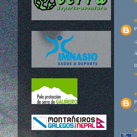
0
D
P
¡
Á
D
0
x
P
0
a