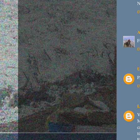
N
0
A
F
0
U
P
0
L
V
M
c
t
E