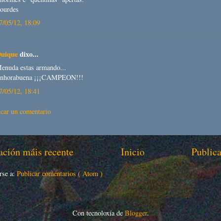
ourdes
7/05/12, 18:09
uique
dixo...
enuda estas armando...
nhorabuena ¡¡¡CAMPEON!!!
7/05/12, 18:41
icar un comentario
ación máis recente
Inicio
Publica
rse a:
Publicar comentarios ( Atom )
Con tecnoloxía de
Blogger
.