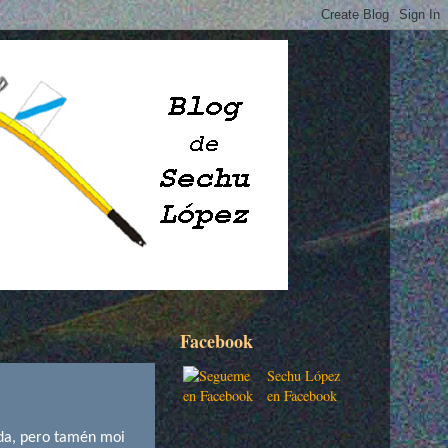
Facebook
Sechu López
en Facebook
da, pero tamén moi