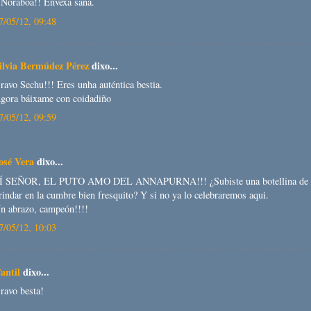
¡Noraboa!! Envexa sana.
7/05/12, 09:48
ilvia Bermúdez Pérez
dixo...
ravo Sechu!!! Eres unha auténtica bestia.
gora báixame con coidadiño
7/05/12, 09:59
osé Vera
dixo...
Í SEÑOR, EL PUTO AMO DEL ANNAPURNA!!! ¿Subiste una botellina de li
rindar en la cumbre bien fresquito? Y si no ya lo celebraremos aqui.
n abrazo, campeón!!!!
7/05/12, 10:03
antil
dixo...
ravo besta!