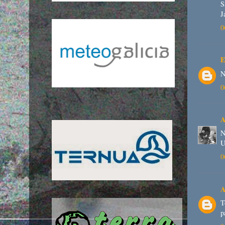
S
J
0
E
N
0
A
N
U
0
A
T
p