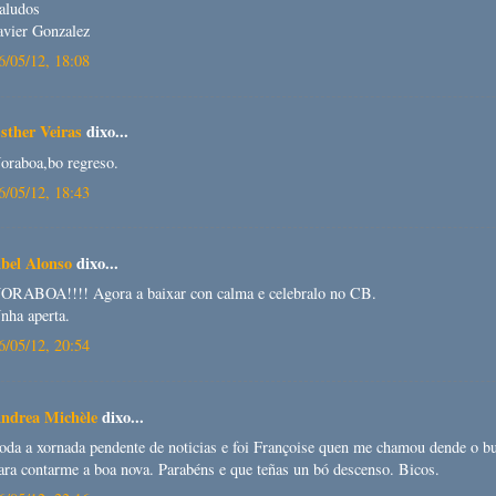
aludos
avier Gonzalez
6/05/12, 18:08
sther Veiras
dixo...
oraboa,bo regreso.
6/05/12, 18:43
bel Alonso
dixo...
ORABOA!!!! Agora a baixar con calma e celebralo no CB.
nha aperta.
6/05/12, 20:54
ndrea Michèle
dixo...
oda a xornada pendente de noticias e foi Françoise quen me chamou dende o b
ara contarme a boa nova. Parabéns e que teñas un bó descenso. Bicos.