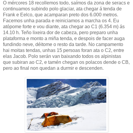
O mércores 18 recollemos todo, saímos da zona de seracs e
continuamos subindo polo glaciar, ata chegar á tenda de
Frank e Eelco, que acamparan preto dos 6.000 metros.
Facemos unha parada e reiniciamos a marcha os 4. Eu
atópome forte e vou diante, ata chegar ao C1 (6.354 m) ás
14.10 h. Teño lixeira dor de cabeza, pero preparo unha
plataforma e monto a miña tenda, e despois de facer auga
fundindo neve, déitome o resto da tarde. No campamento
hai moitas tendas, unhas 15 persoas foran ata o C2, entre
elas Jacob. Polo serán van baixando todos os alpinistas
que subiran ao C2, e tamén chegan os polacos dende o CB,
pero ao final non quedan a durmir e descenden.