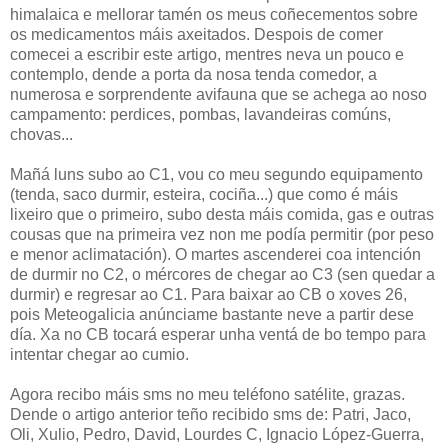
himalaica e mellorar tamén os meus coñecementos sobre
os medicamentos máis axeitados. Despois de comer
comecei a escribir este artigo, mentres neva un pouco e
contemplo, dende a porta da nosa tenda comedor, a
numerosa e sorprendente avifauna que se achega ao noso
campamento: perdices, pombas, lavandeiras comúns,
chovas...
Mañá luns subo ao C1, vou co meu segundo equipamento
(tenda, saco durmir, esteira, cociña...) que como é máis
lixeiro que o primeiro, subo desta máis comida, gas e outras
cousas que na primeira vez non me podía permitir (por peso
e menor aclimatación). O martes ascenderei coa intención
de durmir no C2, o mércores de chegar ao C3 (sen quedar a
durmir) e regresar ao C1. Para baixar ao CB o xoves 26,
pois Meteogalicia anúnciame bastante neve a partir dese
día. Xa no CB tocará esperar unha ventá de bo tempo para
intentar chegar ao cumio.
Agora recibo máis sms no meu teléfono satélite, grazas.
Dende o artigo anterior teño recibido sms de: Patri, Jaco,
Oli, Xulio, Pedro, David, Lourdes C, Ignacio López-Guerra,