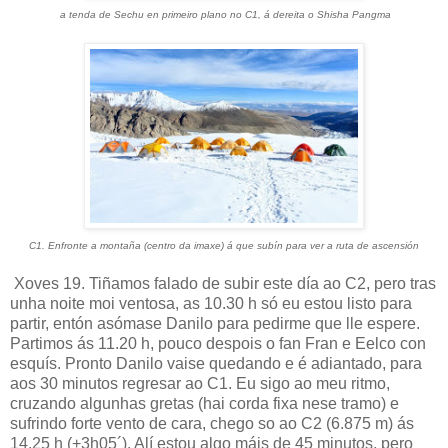
a tenda de Sechu en primeiro plano no C1, á dereita o Shisha Pangma
C1. Enfronte a montaña (centro da imaxe) á que subín para ver a ruta de ascensión
Xoves 19. Tiñamos falado de subir este día ao C2, pero tras
unha noite moi ventosa, as 10.30 h só eu estou listo para
partir, entón asómase Danilo para pedirme que lle espere.
Partimos ás 11.20 h, pouco despois o fan Fran e Eelco con
esquís. Pronto Danilo vaise quedando e é adiantado, para
aos 30 minutos regresar ao C1. Eu sigo ao meu ritmo,
cruzando algunhas gretas (hai corda fixa nese tramo) e
sufrindo forte vento de cara, chego so ao C2 (6.875 m) ás
14.25 h (+3h05´). Alí estou algo máis de 45 minutos, pero