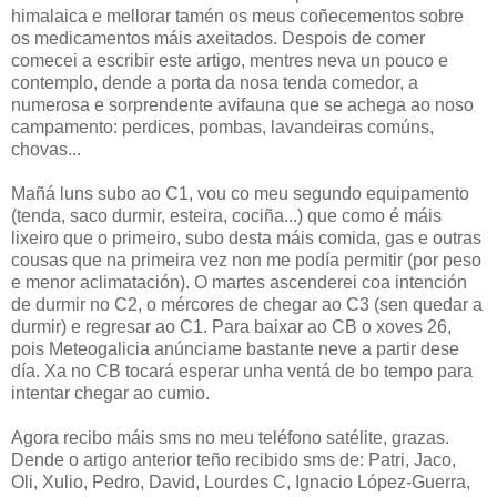
himalaica e mellorar tamén os meus coñecementos sobre
os medicamentos máis axeitados. Despois de comer
comecei a escribir este artigo, mentres neva un pouco e
contemplo, dende a porta da nosa tenda comedor, a
numerosa e sorprendente avifauna que se achega ao noso
campamento: perdices, pombas, lavandeiras comúns,
chovas...
Mañá luns subo ao C1, vou co meu segundo equipamento
(tenda, saco durmir, esteira, cociña...) que como é máis
lixeiro que o primeiro, subo desta máis comida, gas e outras
cousas que na primeira vez non me podía permitir (por peso
e menor aclimatación). O martes ascenderei coa intención
de durmir no C2, o mércores de chegar ao C3 (sen quedar a
durmir) e regresar ao C1. Para baixar ao CB o xoves 26,
pois Meteogalicia anúnciame bastante neve a partir dese
día. Xa no CB tocará esperar unha ventá de bo tempo para
intentar chegar ao cumio.
Agora recibo máis sms no meu teléfono satélite, grazas.
Dende o artigo anterior teño recibido sms de: Patri, Jaco,
Oli, Xulio, Pedro, David, Lourdes C, Ignacio López-Guerra,