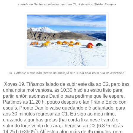
a tenda de Sechu en primeiro plano no C1, á dereita o Shisha Pangma
C1. Enfronte a montaña (centro da imaxe) á que subín para ver a ruta de ascensión
Xoves 19. Tiñamos falado de subir este día ao C2, pero tras
unha noite moi ventosa, as 10.30 h só eu estou listo para
partir, entón asómase Danilo para pedirme que lle espere.
Partimos ás 11.20 h, pouco despois o fan Fran e Eelco con
esquís. Pronto Danilo vaise quedando e é adiantado, para
aos 30 minutos regresar ao C1. Eu sigo ao meu ritmo,
cruzando algunhas gretas (hai corda fixa nese tramo) e
sufrindo forte vento de cara, chego so ao C2 (6.875 m) ás
14.25 h (+3h05´). Alí estou algo máis de 45 minutos, pero